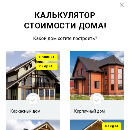
КАЛЬКУЛЯТОР
СТОИМОСТИ ДОМА!
АДРЕС
Какой дом хотите построить?
НОВИНКА
г. Казань, ул. Аделя Кутуя 181,
СКИДКА
офис 112
Каркасный дом
Кирпичный дом
СКИДКА