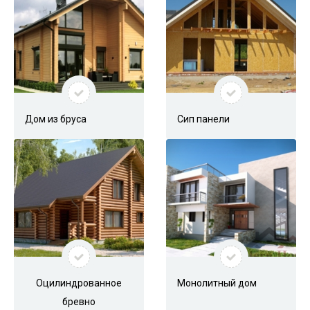
EMAIL
karkaskazan@yandex.ru
Дом из бруса
Сип панели
Схема проезда к офису
Оцилиндрованное
Монолитный дом
бревно