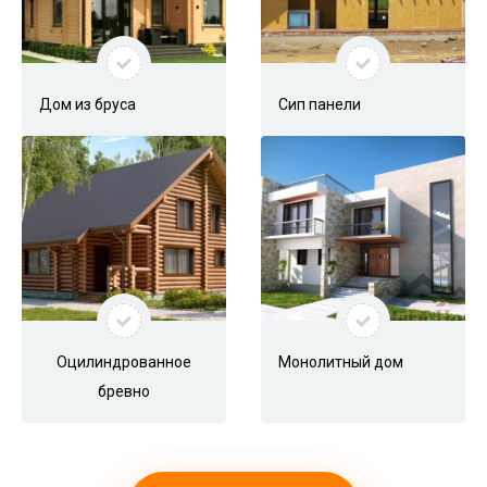
About the Author:
@admin
Дом из бруса
Сип панели
Оставить комментарий
Комментарий
Оцилиндрованное
Монолитный дом
бревно